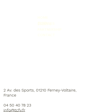
HOME
CLUB
COURSES
EVENTS
PARTNERSHIP
CONTACT
2 Av. des Sports, 01210 Ferney-Voltaire,
France
04 50 40 78 23
info@tcfv.fr