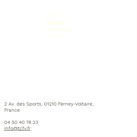
HOME
CLUB
COURSES
EVENTS
PARTNERSHIP
CONTACT
2 Av. des Sports, 01210 Ferney-Voltaire,
France
04 50 40 78 23
info@tcfv.fr