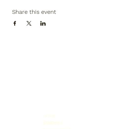
Share this event
HOME
CLUB
COURSES
EVENTS